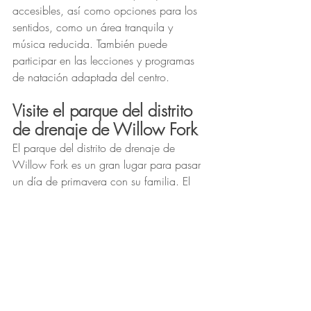
accesibles, así como opciones para los 
sentidos, como un área tranquila y 
música reducida. También puede 
participar en las lecciones y programas 
de natación adaptada del centro.
Visite el parque del distrito 
de drenaje de Willow Fork
El parque del distrito de drenaje de 
Willow Fork es un gran lugar para pasar 
un día de primavera con su familia. El 
parque cuenta con senderos y 
alojamientos accesibles, así como 
opciones sensoriales, como un jardín de 
mariposas y un jardín sensorial.
Eventos