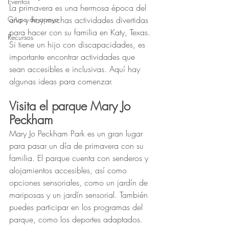
Eventos
La primavera es una hermosa época del 
Grupo de apoyo
año y hay muchas actividades divertidas 
para hacer con su familia en Katy, Texas. 
Recursos
Si tiene un hijo con discapacidades, es 
importante encontrar actividades que 
sean accesibles e inclusivas. Aquí hay 
algunas ideas para comenzar.
Visita el parque Mary Jo 
Peckham
Mary Jo Peckham Park es un gran lugar 
para pasar un día de primavera con su 
familia. El parque cuenta con senderos y 
alojamientos accesibles, así como 
opciones sensoriales, como un jardín de 
mariposas y un jardín sensorial. También 
puedes participar en los programas del 
parque, como los deportes adaptados.