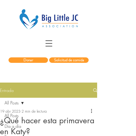
Donar
Solicitud de comida
Entrada
All Posts
19 abr 2023
2 min de lectura
All Posts
¿Qué hacer esta primavera
Día a día
en Katy?