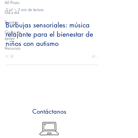
All Posts
3 jul
2 min de lectura
Día a día
Eventos
Burbujas sensoriales: música
Grupo de
relajante para el bienestar de
apoyo
niños con autismo
Recursos
Contáctanos