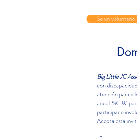
Se un voluntario!
Dom
Big Little JC Ass
con discapacidade
atención para ell
anual
5K, 1K
para
participar e invol
Acepta esta invi