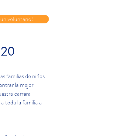
un voluntario!
020
as familias de niños
ontrar la mejor
uestra carrera
 a toda la familia a